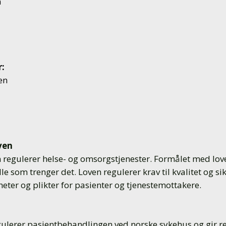
n
r:
en
ven
regulerer helse- og omsorgstjenester. Formålet med loven
lle som trenger det. Loven regulerer krav til kvalitet og si
eter og plikter for pasienter og tjenestemottakere.
gulerer pasientbehandlingen ved norske sykehus og gir retn