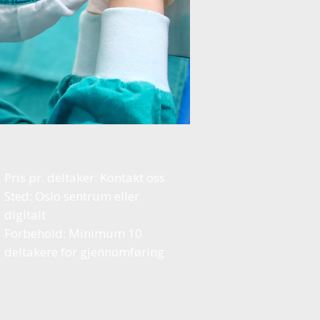
Pris pr. deltaker: Kontakt oss
Sted: Oslo sentrum eller
digitalt
Forbehold: Minimum 10
deltakere for gjennomføring