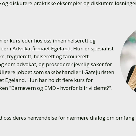
le og diskutere praktiske eksempler og diskutere løsnin
er kursleder hos oss innen helserett og
ber i
Advokatfirmaet Egeland
. Hun er spesialist
 trygderett, helserett og familierett.
g som advokat, og prosederer jevnlig saker for
ligere jobbet som saksbehandler i Gatejuristen
t Egeland. Hun har holdt flere kurs for
ken "Barnevern og EMD - hvorfor blir vi dømt?".
nd oss deres henvendelse for nærmere dialog om o
mfang o