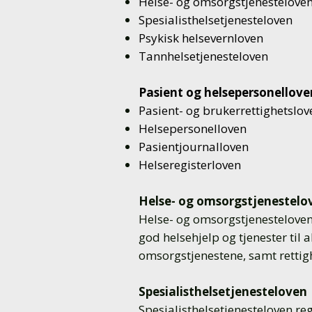
Helse- og omsorgstjenestelove
Spesialisthelsetjenesteloven
Psykisk helsevernloven
Tannhelsetjenesteloven
Pasient og helsepersonellove
Pasient- og brukerrettighetslov
Helsepersonelloven
Pasientjournalloven
Helseregisterloven
Helse- og omsorgstjenestelo
Helse- og omsorgstjenesteloven 
god helsehjelp og tjenester til a
omsorgstjenestene, samt rettigh
Spesialisthelsetjenesteloven
Spesialisthelsetjenesteloven re