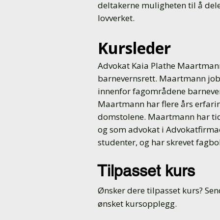
deltakerne muligheten til å de
lovverket.
Kursleder
Advokat Kaia Plathe Maartmann 
barnevernsrett. ​Maartmann job
innenfor fagområdene barnevern,
Maartmann har flere års erfarin
domstolene. ​Maartmann har tid
og som advokat i Advokatfirmae
studenter, og har skrevet fagbo
Tilpasset kurs
Ønsker dere tilpasset kurs? Se
ønsket kursopplegg.