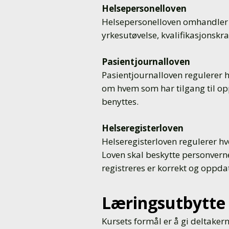
Helsepersonelloven
Helsepersonelloven omhandler r
yrkesutøvelse, kvalifikasjonskr
Pasientjournalloven
Pasientjournalloven regulerer 
om hvem som har tilgang til op
benyttes.
Helseregisterloven
Helseregisterloven regulerer h
Loven skal beskytte personverne
registreres er korrekt og oppdat
Læringsutbytte
Kursets formål er å gi deltaker