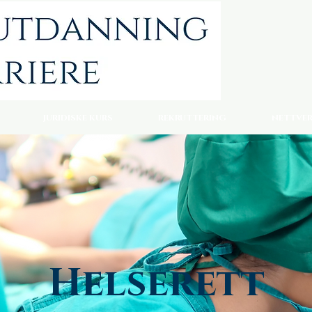
JURIDISKE KURS
REKRUTTERING
NETTVE
Helserett