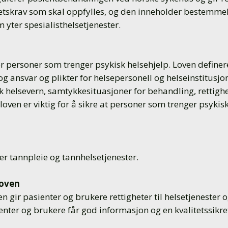
hetskrav som skal oppfylles, og den inneholder bestemme
 yter spesialisthelsetjenester.
r personer som trenger psykisk helsehjelp. Loven definere
g ansvar og plikter for helsepersonell og helseinstitusjon
k helsevern, samtykkesituasjoner for behandling, rettighe
oven er viktig for å sikre at personer som trenger psykisk
er tannpleie og tannhelsetjenester.
loven
en gir pasienter og brukere rettigheter til helsetjenester
enter og brukere får god informasjon og en kvalitetssikret