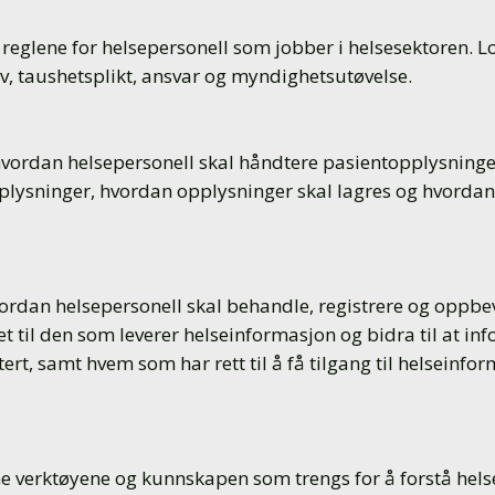
eglene for helsepersonell som jobber i helsesektoren. L
av, taushetsplikt, ansvar og myndighetsutøvelse.
hvordan helsepersonell skal håndtere pasientopplysninge
plysninger, hvordan opplysninger skal lagres og hvorda
vordan helsepersonell skal behandle, registrere og oppbe
t til den som leverer helseinformasjon og bidra til at i
ert, samt hvem som har rett til å få tilgang til helseinfo
ne verktøyene og kunnskapen som trengs for å forstå helser