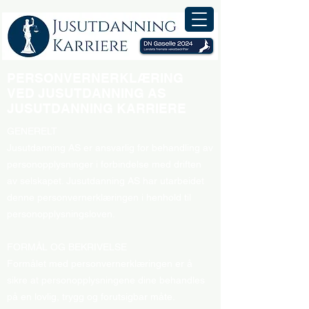
PERSONVERNERKLÆRING
VED JUSUTDANNING AS
JUSUTDANNING KARRIERE
GENERELT
Jusutdanning AS er ansvarlig for behandling av
personopplysninger i forbindelse med driften
av selskapet. Jusutdanning AS har utarbeidet
denne personvernerklæringen i henhold til
personopplysningsloven.
FORMÅL OG BEKRIVELSE
Formålet med personvernerklæringen er å
sikre at personopplysningene dine behandles
på en lovlig, trygg og forutsigbar måte.