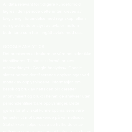
All data relevant for tidligere kundeforhold
lagres i den periode dette enten kreves av
lovgivning i forbindelse med regnskap, eller i
den grad dette er styrt av avtaler mellom
bedriftene som har inngått avtale med oss.
GOOGLE ANALYTICS
Det presiseres at brukere av våre nettsider ikke
identifiseres. Til statistikkformål brukes
måleverktøyet «Google Analytics». Google
sletter personidentifiserende opplysninger ved
mottak av opplysningene. Informasjon om
besøk og bruk av nettsiden blir deretter
anonymisert og brukt i helhetlige analyser uten
personidentifiserbare opplysninger. Dette
gjøres for at vi skal kunne optimalisere våre
tjenester ut mot besøkende på vår nettside.
Statistikken hjelper oss å se hvilke deler av
nettsiden som er mest besøkt, uten å vite hvem