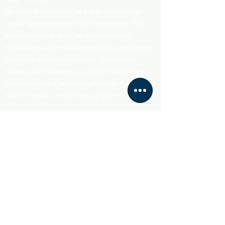
Du kan i visse tilfeller be om at behandlingen
av dine personopplysninger begrenses; For
eksempel dersom du har protestert mot
behandling av personopplysninger som gjøres
basert på interesseavveining. Behandling
stanses i så fall mens det pågår kontroll om
vårt formål med behandlingen veier tyngre enn
dine interesser, rettigheter og friheter.
Motsette deg automatiserte avgjørelser:
Du kan motsette deg avgjørelser som er basert
utelukkende på automatisert behandling,
inkludert profilering (automatiserte avgjørelser)
Dataportabilitet:
Under visse omstendigheter kan dine
personopplysninger overføres til en tredjepart i
et strukturert, vanlig og maskinlesbart format